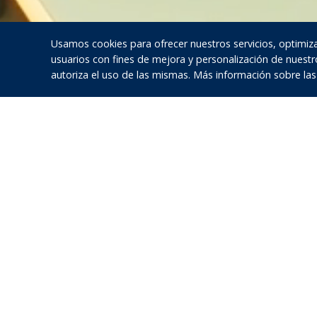
Usamos cookies para ofrecer nuestros servicios, optimiza
usuarios con fines de mejora y personalización de nuestr
autoriza el uso de las mismas. Más información sobre las
In
Contáctan
En un mundo cada vez má
ambiente, hemos dado 
Completa el formulari
cambio en el comport
sobre la importancia d
valiosos ecosistemas m
Dirección
C/General Riera, 154 –